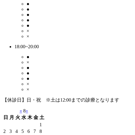
●
●
●
●
●
×
×
18:00~20:00
●
×
●
●
●
×
×
【休診日】日・祝 ※土は12:00までの診療となります
«
8
»
日
月
火
水
木
金
土
1
2
3
4
5
6
7
8